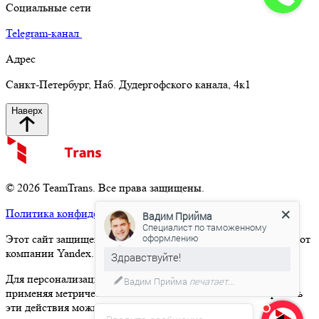
Социальные сети
Telegram-канал
Адрес
Санкт-Петербург, Наб. Дудергофского канала, 4к1
Наверх
© 2026 TeamTrans. Все права защищены.
Политика конфиденциальности
Вадим Прийма
Специалист по таможенному
оформлению
Этот сайт защищен от спама сервисом Yandex SmartCaptcha от
компании Yandex.
Политика обработки данных
Здравствуйте!
Для персонализации сервисов сайт использует cookies,
Вадим Прийма
печатает...
применяя метрические и иные системы аналитик. Запретить
эти действия можно в настройках браузера.