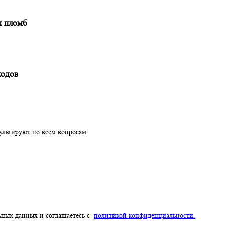
сь для импортеров
ионных пломб
нпереходов
проконсультируют по всем вопросам