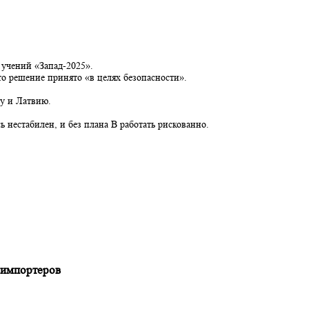
орусских учений «Запад-2025».
нув, что решение принято «в целях безопасности».
рез Литву и Латвию.
еларусь нестабилен, и без плана B работать рискованно.