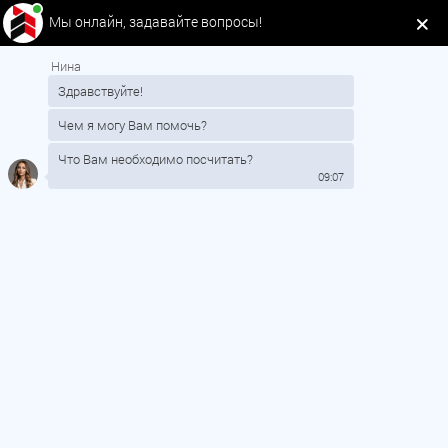
Мы онлайн, задавайте вопросы!
Нина
Здравствуйте!
Чем я могу Вам помочь?
Что Вам необходимо посчитать?
09:07
О нас
Таможенное оформление
Международные перевозки
Доставка из Китая
Доставка из Европы
Сборные грузы
Негабаритные грузы
Новости
Контакты
8 (800) 350 18 05