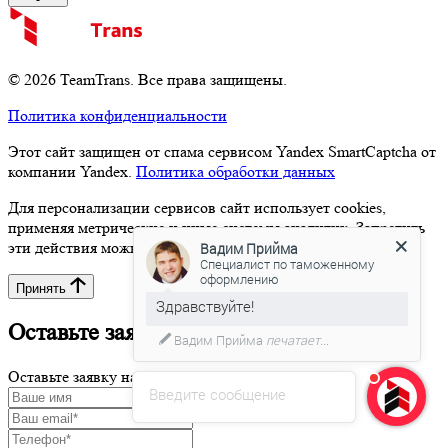
© 2026 TeamTrans. Все права защищены.
Политика конфиденциальности
Этот сайт защищен от спама сервисом Yandex SmartCaptcha от
компании Yandex.
Политика обработки данных
Для персонализации сервисов сайт использует cookies,
применяя метрические и иные системы аналитик. Запретить
эти действия можно в настройках браузера.
Вадим Прийма
Специалист по таможенному
оформлению
Принять
Здравствуйте!
Оставьте заявку на консультацию
Вадим Прийма
печатает...
Оставьте заявку на консультацию
Введите сообщение