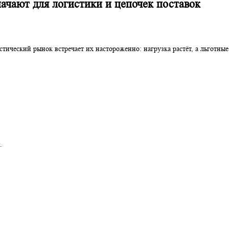
ни означают для логистики и цепочек пост
 Логистический рынок встречает их настороженно: нагрузка раст
ики:
трее.
 низкая.