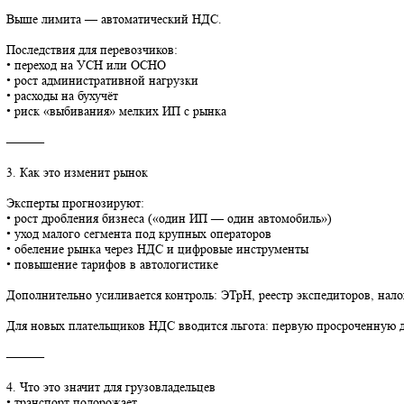
ПСН для ИП не отменили, но вводят жёсткие пороги по выручке
• 2026 — до 20 млн ₽
• 2027 — до 15 млн ₽
• 2028 — до 10 млн ₽
Выше лимита — автоматический НДС.
Последствия для перевозчиков:
• переход на УСН или ОСНО
• рост административной нагрузки
• расходы на бухучёт
• риск «выбивания» мелких ИП с рынка
⸻
3. Как это изменит рынок
Эксперты прогнозируют:
• рост дробления бизнеса («один ИП — один автомобиль»)
• уход малого сегмента под крупных операторов
• обеление рынка через НДС и цифровые инструменты
• повышение тарифов в автологистике