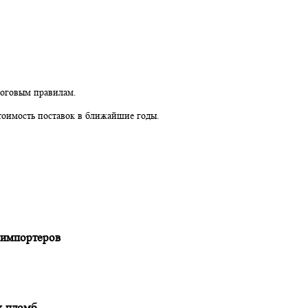
ов, налоговый мониторинг.
енную декларацию не будут штрафовать.
овым налоговым правилам.
вать стоимость поставок в ближайшие годы.