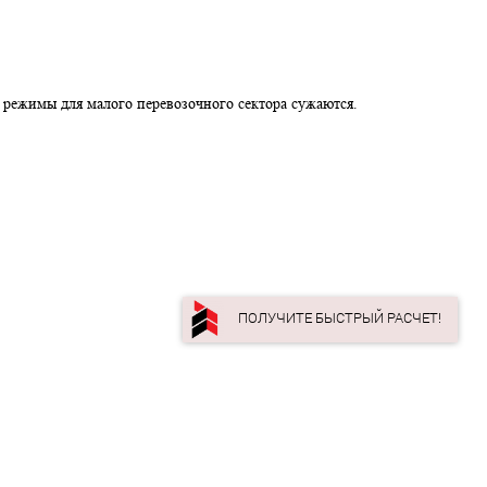
авок
ёт, а льготные режимы для малого перевозочного сектора сужают
ПОЛУЧИТЕ БЫС