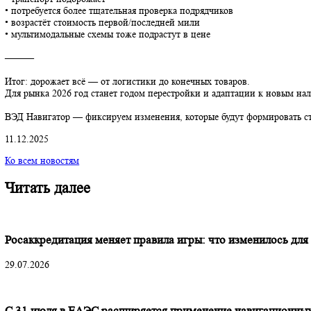
Дополнительно усиливается контроль: ЭТрН, реестр экспедитор
Для новых плательщиков НДС вводится льгота: первую просроч
⸻
4. Что это значит для грузовладельцев
• транспорт подорожает
• потребуется более тщательная проверка подрядчиков
• возрастёт стоимость первой/последней мили
• мультимодальные схемы тоже подрастут в цене
⸻
Итог: дорожает всё — от логистики до конечных товаров.
Для рынка 2026 год станет годом перестройки и адаптации к н
ВЭД Навигатор — фиксируем изменения, которые будут формиро
11.12.2025
Ко всем новостям