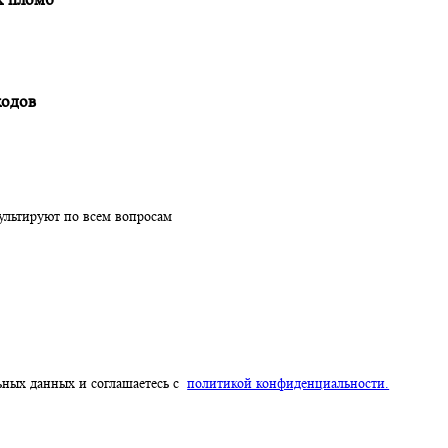
сь для импортеров
ионных пломб
нпереходов
проконсультируют по всем вопросам