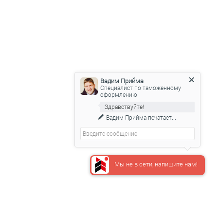
ости.
Вадим Прийма