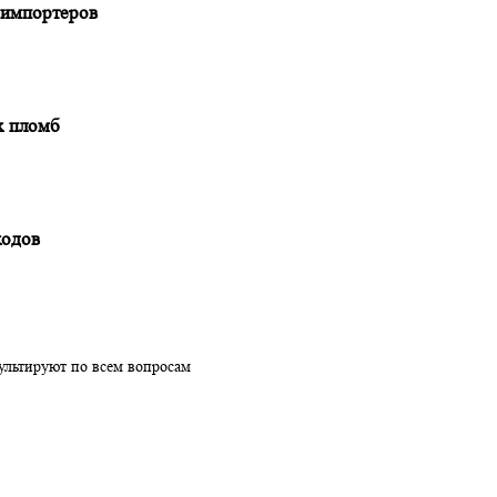
сь для импортеров
ионных пломб
нпереходов