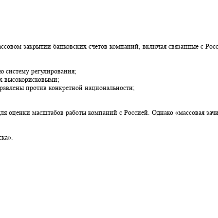
ло
обы массовом закрытии банковских счетов компаний, включая св
надёжную систему регулирования;
читают их высокорисковыми;
 не направлены против конкретной национальности;
 ОАЭ для оценки масштабов работы компаний с Россией. Однако «м
без песка».