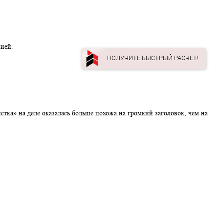
язанные с Россией.
ПОЛУЧИТЕ БЫС
ассовая зачистка» на деле оказалась больше похожа на громкий 