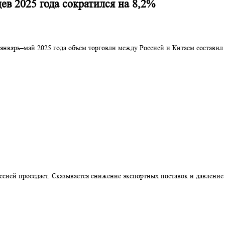
есяцев 2025 года сократился на 8,2%
НР, за январь–май 2025 года объём торговли между Россией и Кит
е с Россией проседает. Сказывается снижение экспортных постав