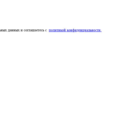
компании Yandex.
Политика обработки данных
я метрические и иные системы аналитик. Запретить эти действия 
ерсональных данных и соглашаетесь с
политикой конфиденциальн