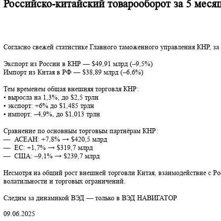
Российско-китайский товарооборот за 5 м
Согласно свежей статистике Главного таможенного управления К
Экспорт из России в КНР — $49,91 млрд (–9,5%)
Импорт из Китая в РФ — $38,89 млрд (–6,6%)
Тем временем общая внешняя торговля КНР:
▪ выросла на 1,3%, до $2,5 трлн
▪ экспорт: +6% до $1,485 трлн
▪ импорт: –4,9%, до $1,013 трлн
Сравнение по основным торговым партнёрам КНР:
— АСЕАН: +7,8% → $420,5 млрд
— ЕС: +1,7% → $319,7 млрд
— США: –9,1% → $239,7 млрд
Несмотря на общий рост внешней торговли Китая, взаимодействи