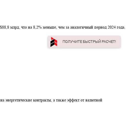
аем составил $88,8 млрд, что на 8,2% меньше, чем за аналогичн
ПОЛУЧИТЕ БЫС
ок и давление на энергетические контракты, а также эффект от в