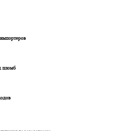
сь для импортеров
ионных пломб