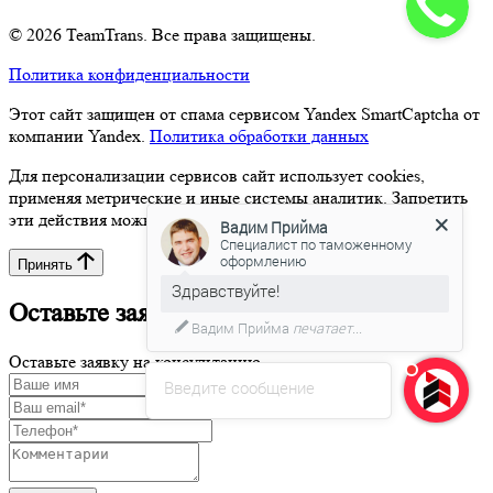
© 2026 TeamTrans. Все права защищены.
Политика конфиденциальности
Этот сайт защищен от спама сервисом Yandex SmartCaptcha от
компании Yandex.
Политика обработки данных
Для персонализации сервисов сайт использует cookies,
применяя метрические и иные системы аналитик. Запретить
эти действия можно в настройках браузера.
Вадим Прийма
Специалист по таможенному
оформлению
Принять
Здравствуйте!
Оставьте заявку на консультацию
Вадим Прийма
печатает...
Оставьте заявку на консультацию
Введите сообщение